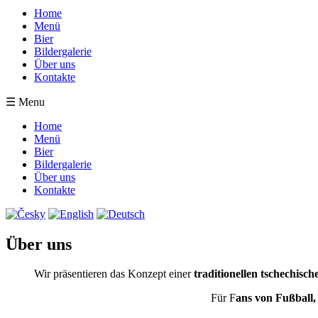
Home
Menü
Bier
Bildergalerie
Über uns
Kontakte
☰ Menu
Home
Menü
Bier
Bildergalerie
Über uns
Kontakte
Über uns
Wir präsentieren das Konzept einer
traditionellen tschechisc
Für F
ans von Fußball,